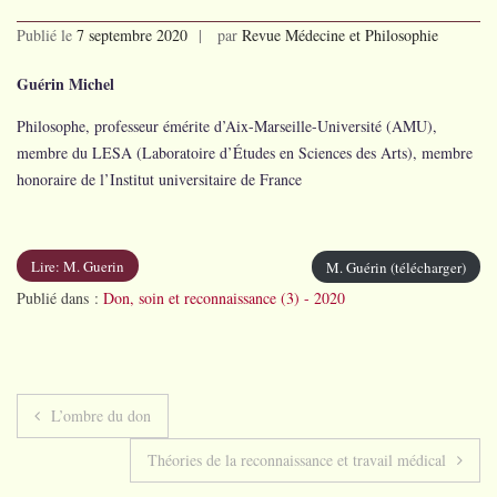
Publié le
7 septembre 2020
par
Revue Médecine et Philosophie
Guérin Michel
Philosophe, professeur émérite d’Aix-Marseille-Université (AMU),
membre du LESA (Laboratoire d’Études en Sciences des Arts), membre
honoraire de l’Institut universitaire de France
Lire: M. Guerin
M. Guérin (télécharger)
Publié dans :
Don, soin et reconnaissance (3) - 2020
Navigation
L’ombre du don
de
Théories de la reconnaissance et travail médical