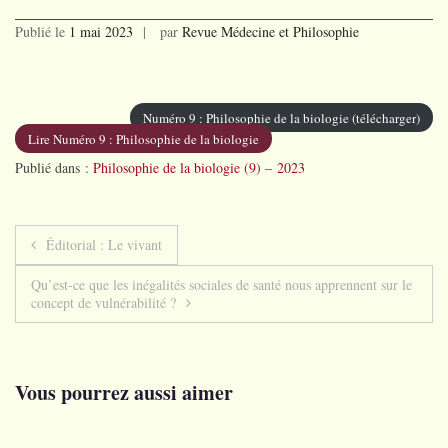
Publié le
1 mai 2023
par
Revue Médecine et Philosophie
Numéro 9 : Philosophie de la biologie (télécharger)
Lire Numéro 9 : Philosophie de la biologie
Publié dans :
Philosophie de la biologie (9) – 2023
Navigation
Éditorial : Le vivant
de
Qu’est-ce que les inégalités sociales de santé nous apprennent sur le
concept de vulnérabilité ?
l’article
Vous pourrez aussi aimer