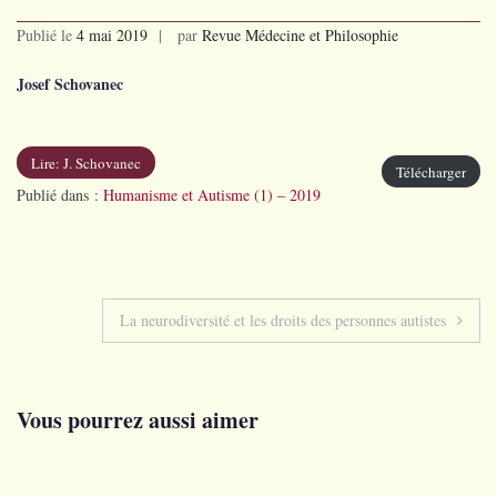
Publié le
4 mai 2019
par
Revue Médecine et Philosophie
Josef Schovanec
Lire: J. Schovanec
Télécharger
Publié dans :
Humanisme et Autisme (1) – 2019
Navigation
La neurodiversité et les droits des personnes autistes
de
l’article
Vous pourrez aussi aimer