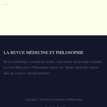
….
LA REVUE MÉDECINE ET PHILOSOPHIE
Revue scientifique à comité de lecture, sous format électronique et papier,
la revue Médecine et Philosophie replace des thèmes médicaux actuels
dans un contexte interdisciplinaire.
Copyright © 2026
Revue Médecine et Philosophie
.
Contact
E-mail