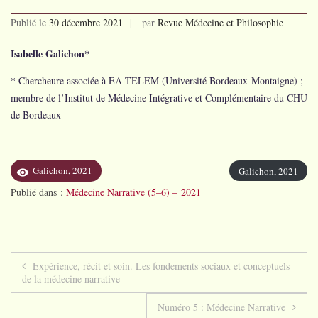
Publié le
30 décembre 2021
par
Revue Médecine et Philosophie
Isabelle Galichon*
* Chercheure associée à EA TELEM (Université Bordeaux-Montaigne) ;
membre de l’Institut de Médecine Intégrative et Complémentaire du CHU
de Bordeaux
Galichon, 2021
Galichon, 2021
Publié dans :
Médecine Narrative (5–6) – 2021
Navigation
Expérience, récit et soin. Les fondements sociaux et conceptuels
de la médecine narrative
de
Numéro 5 : Médecine Narrative