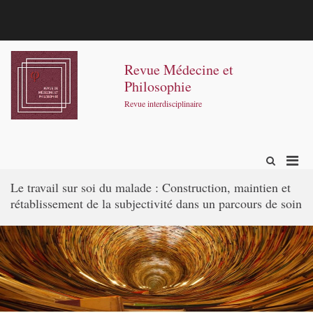
Aller
au
contenu
Contact
E-
mail
Revue Médecine et
Philosophie
Revue interdisciplinaire
Men
Afficher
le
prin
formulaire
Le travail sur soi du malade : Construction, maintien et
pour
de
rétablissement de la subjectivité dans un parcours de soin
mobi
recherche