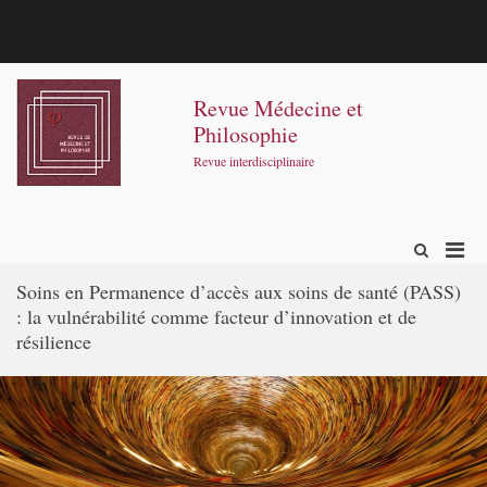
Aller
au
contenu
Contact
E-
mail
Revue Médecine et
Philosophie
Revue interdisciplinaire
Men
Afficher
le
prin
formulaire
Soins en Permanence d’accès aux soins de santé (PASS)
pour
de
: la vulnérabilité comme facteur d’innovation et de
mobi
recherche
résilience